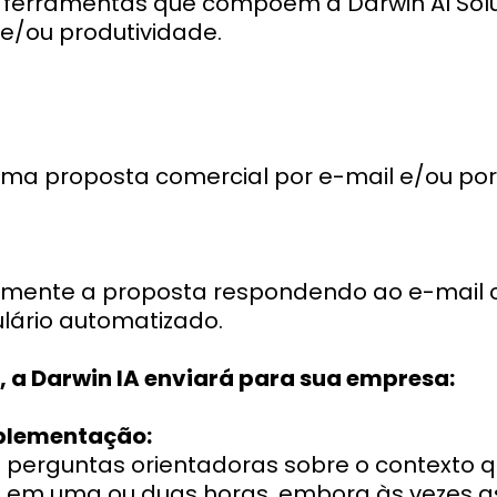
s ferramentas que compõem a Darwin AI Solu
e/ou produtividade.
uma proposta comercial por e-mail e/ou por
mente a proposta respondendo ao e-mail c
lário automatizado.
a, a Darwin IA enviará para sua empresa:
mplementação:
erguntas orientadoras sobre o contexto qu
o em uma ou duas horas, embora às vezes 