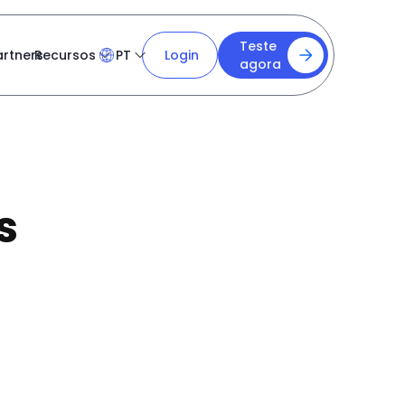
Teste
artners
Recursos
PT
Login
agora
s