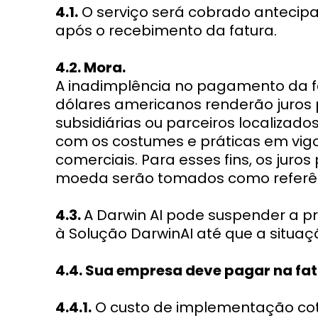
4.1.
O serviço será cobrado antecip
após o recebimento da fatura.
4.2. Mora.
A inadimplência no pagamento da 
dólares americanos renderão juros
subsidiárias ou parceiros localizad
com os costumes e práticas em vig
comerciais. Para esses fins, os juro
moeda serão tomados como referên
4.3.
A Darwin AI pode suspender a p
à Solução DarwinAI até que a situaçã
4.4. Sua empresa deve pagar na fat
4.4.1.
O custo de implementação cot