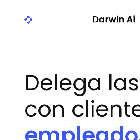
Delega la
con client
empleado