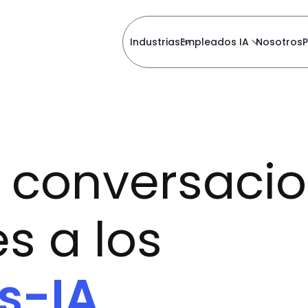
Industrias
Empleados IA
Nosotros
P
s conversaci
es a los
s-IA