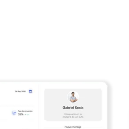
¿Qué hacemos?
ples-IA